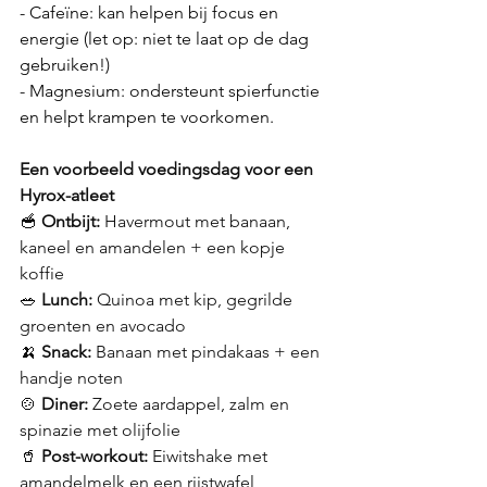
- Cafeïne: kan helpen bij focus en 
energie (let op: niet te laat op de dag 
gebruiken!)
- Magnesium: ondersteunt spierfunctie 
en helpt krampen te voorkomen. 
Een voorbeeld voedingsdag voor een 
Hyrox-atleet
🥣 
Ontbijt:
 Havermout met banaan, 
kaneel en amandelen + een kopje 
koffie
🥗 
Lunch:
 Quinoa met kip, gegrilde 
groenten en avocado
🍌 
Snack:
 Banaan met pindakaas + een 
handje noten
🍲 
Diner:
 Zoete aardappel, zalm en 
spinazie met olijfolie
🥤 
Post-workout:
 Eiwitshake met 
amandelmelk en een rijstwafel