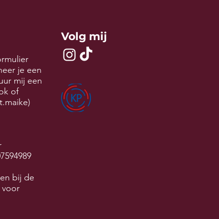
Volg mij
ormulier
neer je een
uur mij een
tok of
t.maike)
r
07594989
en bij de
 voor