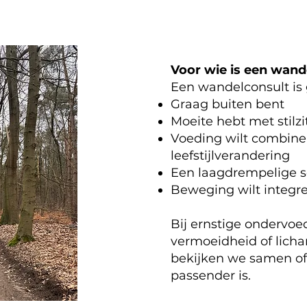
Voor wie is een wand
Een wandelconsult is g
Graag buiten bent
Moeite hebt met stilzi
Voeding wilt combin
leefstijlverandering
Een laagdrempelige se
Beweging wilt integrer
Bij ernstige ondervoe
vermoeidheid of lich
bekijken we samen of 
passender is.