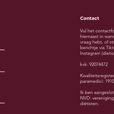
Contact
Vul het contactf
hiernaast in wan
vraag hebt, of st
berichtje via Tik
Instagram (dietis
kvk: 92074472
Kwaliteitsregiste
paramedici: 191
Ik ben aangeslot
NVD: vereniging
diëtisten.