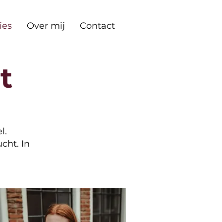
ies
Over mij
Contact
t
l.
cht. In