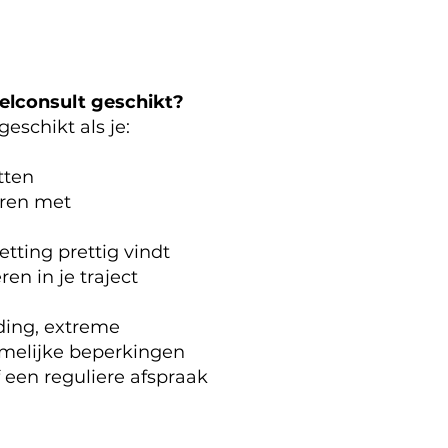
elconsult geschikt?
eschikt als je:
tten
eren met
tting prettig vindt
en in je traject
ding, extreme
amelijke beperkingen
een reguliere afspraak