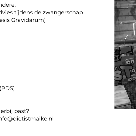
ndere:
vies tijdens de zwangerschap
sis Gravidarum)
(PDS)
ierbij past?
nfo@dietistmaike.nl​