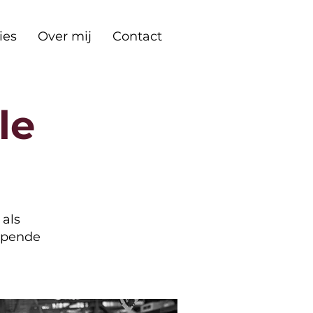
ies
Over mij
Contact
le
 als
lopende