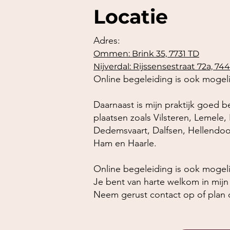
Locatie
Adres:
Ommen: Brink 35, 7731 TD
Nijverdal: Rijssensestraat 72a, 7
Online begeleiding is ook mogelijk
Daarnaast is mijn praktijk goed 
plaatsen zoals
Vilsteren
,
Lemele
,
Dedemsvaart
,
Dalfsen
,
Hellendoo
Ham
en
Haarle
.​
Online begeleiding is ook mogelijk
Je bent van harte welkom in mijn 
Neem gerust contact op of plan 