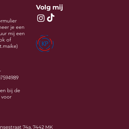
Volg mij
ormulier
neer je een
uur mij een
tok of
t.maike)
r
07594989
en bij de
 voor
sensestraat 74a, 7442 MK