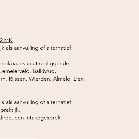
442 MK
 als aanvulling of alternatief
bereikbaar vanuit omliggende
Lemelerveld
,
Balkbrug
,
rn
,
Rijssen
,
Wierden
,
Almelo
,
Den
 als aanvulling of alternatief
praktijk.
direct een intakegesprek.