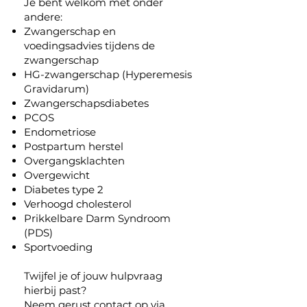
Je bent welkom met onder
andere:
Zwangerschap
en
voedingsadvies tijdens de
zwangerschap
HG-zwangerschap (Hyperemesis
Gravidarum)
Zwangerschapsdiabetes
PCOS
Endometriose
Postpartum herstel
Overgangsklachten
Overgewicht
Diabetes type 2
Verhoogd cholesterol
Prikkelbare Darm Syndroom
(PDS)
Sportvoeding
Twijfel je of jouw hulpvraag
hierbij past?
Neem gerust contact op via