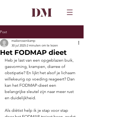
Post
maikerosenkamp
30 jul 2025
2 minuten om te lezen
Het FODMAP dieet
Heb je last van een opgeblazen buik, 
gasvorming, krampen, diarree of 
obstipatie? En lijkt het alsof je lichaam 
willekeurig op voeding reageert? Dan 
kan het FODMAP-dieet een 
belangrijke sleutel zijn naar meer rust 
en duidelijkheid.
Als diëtist help ik je stap voor stap 
door het FODMAP-traject heen, zodat 