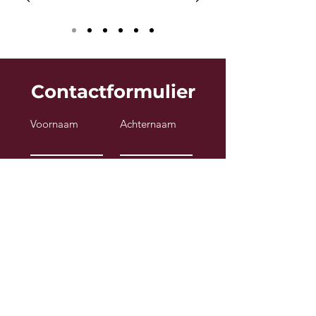
Contactformulier
Voornaam
Achternaam
Telefoonnummer
Email
Type hier uw bericht...