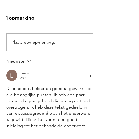
1 opmerking
Plaats een opmerking...
Voeding tijdens de
HG-zwangers
zwangerschap: wat
voeding: wat a
moet je eten (en wat
en drinken na
Nieuwste
juist niet)?
lukt?
Lewis
28 jul
De inhoud is helder en goed uitgewerkt op 
alle belangrijke punten. Ik heb een paar 
nieuwe dingen geleerd die ik nog niet had 
overwogen. Ik heb deze tekst gedeeld in 
een discussiegroep die aan het onderwerp 
is gewijd. Dit artikel vormt een goede 
inleiding tot het behandelde onderwerp.