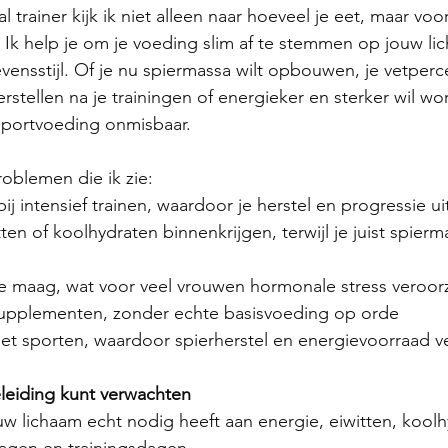
l trainer kijk ik niet alleen naar hoeveel je eet, maar voor
k help je om je voeding slim af te stemmen op jouw li
vensstijl. Of je nu spiermassa wilt opbouwen, je vetperc
erstellen na je trainingen of energieker en sterker wil w
 sportvoeding onmisbaar. 
blemen die ik zie:
j intensief trainen, waardoor je herstel en progressie uit
n of koolhydraten binnenkrijgen, terwijl je juist spierma
ge maag, wat voor veel vrouwen hormonale stress veroor
supplementen, zonder echte basisvoeding op orde
 het sporten, waardoor spierherstel en energievoorraad v
eleiding kunt verwachten
ouw lichaam echt nodig heeft aan energie, eiwitten, kool