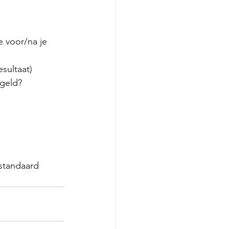
e voor/na je 
sultaat)
 geld?
standaard 