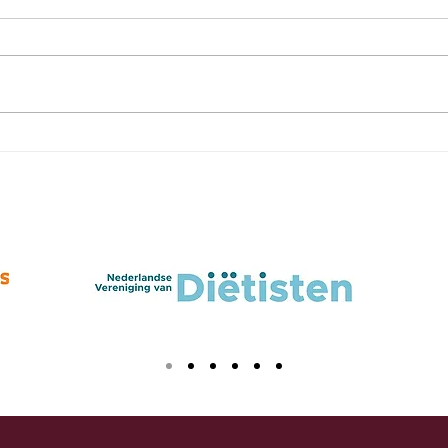
Voeding tijdens de
HG-
zwangerschap: wat moet
voed
je eten (en wat juist
drin
niet)?