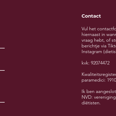
Contact
Vul het contactf
hiernaast in wan
vraag hebt, of st
berichtje via Tik
Instagram (dietis
kvk: 92074472
Kwaliteitsregiste
paramedici: 191
Ik ben aangeslot
NVD: vereniging
diëtisten.