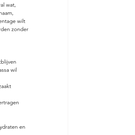
al wat, 
chaam, 
entage wilt 
orden zonder 
blijven
ssa wil 
zaakt
ertragen
hydraten en 