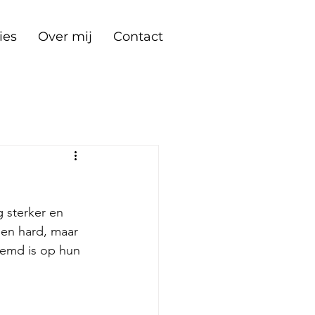
ies
Over mij
Contact
g sterker en 
nen hard, maar 
temd is op hun 