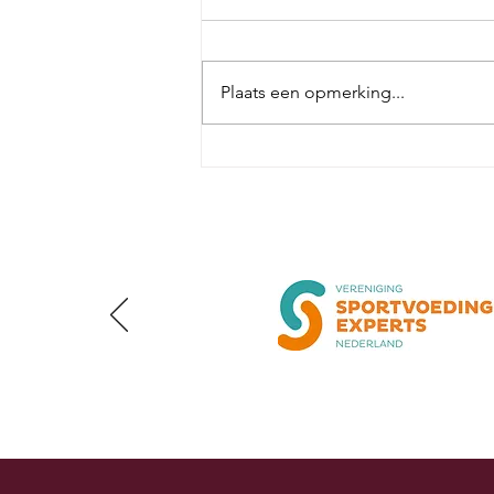
Plaats een opmerking...
Wat is SIBO en wat kan
je doen bij SIBO?