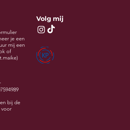
Volg mij
ormulier
neer je een
uur mij een
tok of
t.maike)
r
07594989
en bij de
 voor