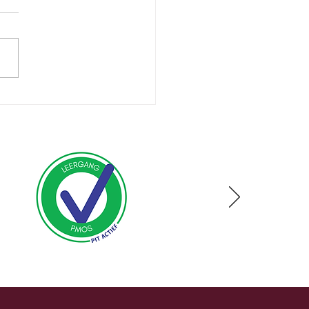
zwangerschap en
ing: wat als eten en
ken nauwelijks lukt?