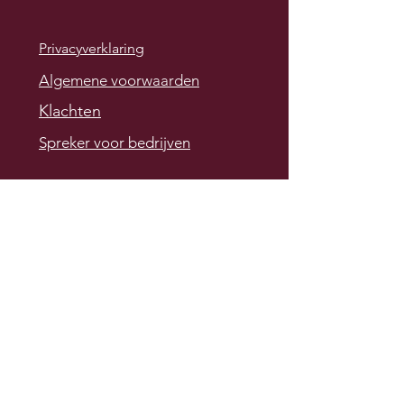
Privacyverklaring
Algemene voorwaarden
Klachten
Spreker voor bedrijven
Contact
Vul het contactformulier
hiernaast in wanneer je een
vraag hebt, of stuur mij een
berichtje via Tiktok of
Instagram (dietist.maike)
kvk:
92074472
Kwaliteitsregister