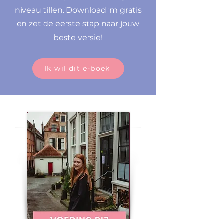
niveau tillen. Download ‘m gratis
en zet de eerste stap naar jouw
beste versie!
Ik wil dit e-boek