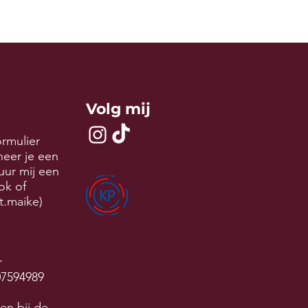
Volg mij
ormulier
neer je een
uur mij een
tok of
t.maike)
r
07594989
en bij de