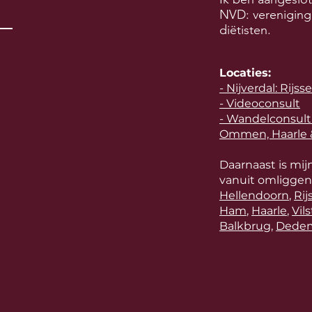
NVD: vereniging
diëtisten.
Locaties:
- Nijverdal: Rijs
- Videoconsult
- Wandelconsult
Ommen, Haarle &
Daarnaast is mij
vanuit omliggen
Hellendoorn
,
Rij
Ham
,
Haarle
,
Vil
Balkbrug
,
Dedem