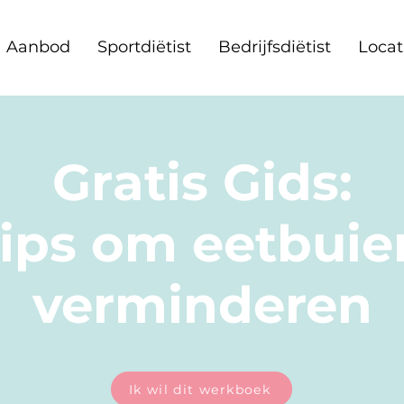
Aanbod
Sportdiëtist
Bedrijfsdiëtist
Locat
Gratis Gids:
tips om eetbuie
verminderen
Ik wil dit werkboek