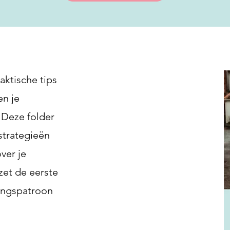
raktische tips
en je
 Deze folder
strategieën
ver je
zet de eerste
ingspatroon