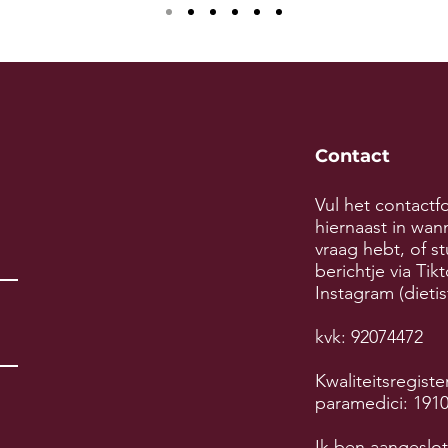
Contact
Vul het contactf
hiernaast in wan
vraag hebt, of st
berichtje via Tik
Instagram (dietis
kvk: 92074472
Kwaliteitsregiste
paramedici: 191
Ik ben aangeslot