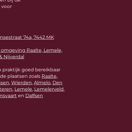
 voor
sensestraat 74a, 7442 MK
 omgeving Raalte, Lemele,
 Nijverdal
n praktijk goed bereikbaar
de plaatsen zoals
Raalte
,
ssen
,
Wierden
,
Almelo
,
Den
steren
,
Lemele
,
Lemelerveld
,
svaart
en
Dalfsen